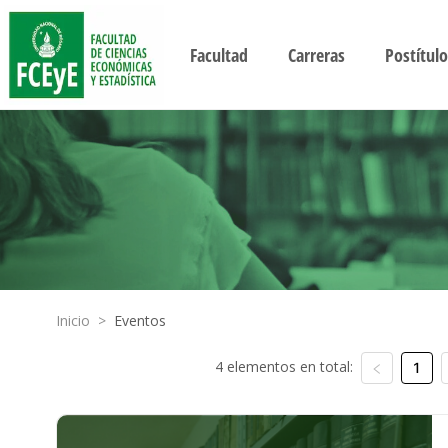
Facultad
Carreras
Postítulo
Inicio
>
Eventos
4 elementos en total:
1