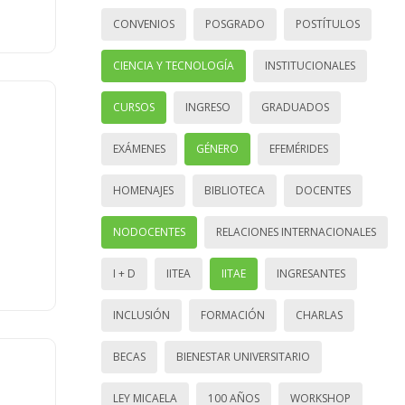
CONVENIOS
POSGRADO
POSTÍTULOS
CIENCIA Y TECNOLOGÍA
INSTITUCIONALES
CURSOS
INGRESO
GRADUADOS
EXÁMENES
GÉNERO
EFEMÉRIDES
HOMENAJES
BIBLIOTECA
DOCENTES
NODOCENTES
RELACIONES INTERNACIONALES
I + D
IITEA
IITAE
INGRESANTES
INCLUSIÓN
FORMACIÓN
CHARLAS
BECAS
BIENESTAR UNIVERSITARIO
LEY MICAELA
100 AÑOS
WORKSHOP