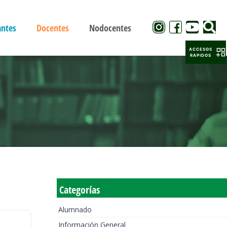
antes
Docentes
Nodocentes
ACCESOS
RAPIDOS
Categorías
Alumnado
Información General