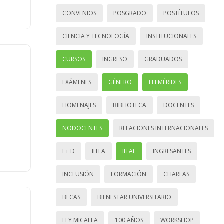
CONVENIOS
POSGRADO
POSTÍTULOS
CIENCIA Y TECNOLOGÍA
INSTITUCIONALES
CURSOS
INGRESO
GRADUADOS
EXÁMENES
GÉNERO
EFEMÉRIDES
HOMENAJES
BIBLIOTECA
DOCENTES
NODOCENTES
RELACIONES INTERNACIONALES
I + D
IITEA
IITAE
INGRESANTES
INCLUSIÓN
FORMACIÓN
CHARLAS
BECAS
BIENESTAR UNIVERSITARIO
LEY MICAELA
100 AÑOS
WORKSHOP