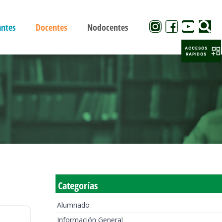
antes
Docentes
Nodocentes
ACCESOS
RAPIDOS
Categorías
Alumnado
Información General