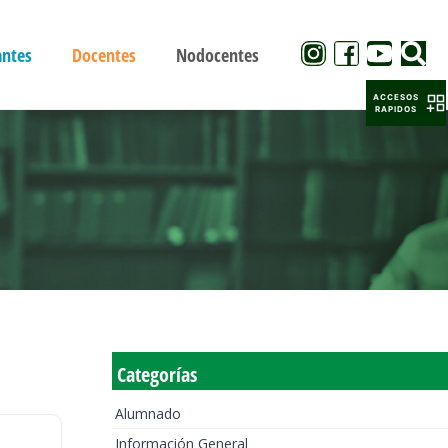
antes
Docentes
Nodocentes
ACCESOS
RAPIDOS
Categorías
Alumnado
Información General