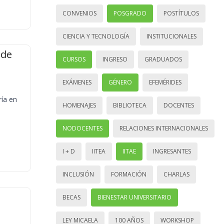
CONVENIOS
POSGRADO
POSTÍTULOS
CIENCIA Y TECNOLOGÍA
INSTITUCIONALES
 de
CURSOS
INGRESO
GRADUADOS
EXÁMENES
GÉNERO
EFEMÉRIDES
ría en
HOMENAJES
BIBLIOTECA
DOCENTES
NODOCENTES
RELACIONES INTERNACIONALES
I + D
IITEA
IITAE
INGRESANTES
INCLUSIÓN
FORMACIÓN
CHARLAS
BECAS
BIENESTAR UNIVERSITARIO
LEY MICAELA
100 AÑOS
WORKSHOP