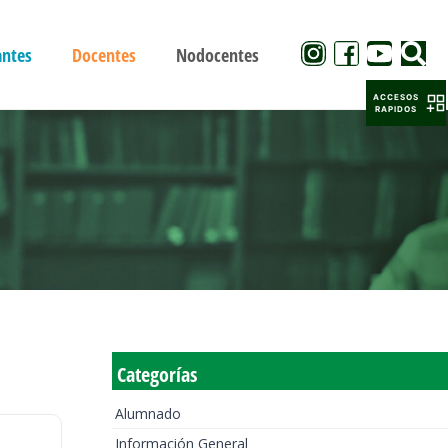
antes
Docentes
Nodocentes
ACCESOS
RAPIDOS
Categorías
Alumnado
Información General