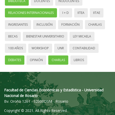
BIBLIOTECA
DOCENTES
NODOCENTES
RELACIONES INTERNACIONALES
I + D
IITEA
IITAE
INGRESANTES
INCLUSIÓN
FORMACIÓN
CHARLAS
BECAS
BIENESTAR UNIVERSITARIO
LEY MICAELA
100 AÑOS
WORKSHOP
UNR
CONTABILIDAD
DEBATES
OPINIÓN
CHARLAS
LIBROS
Facultad de Ciencias Económicas y Estadística - Universidad
Nacional de Rosario
Bv. Oroño 1261 - S2000DSM - Rosario
Copyright © 2021. All Rights Reserved.