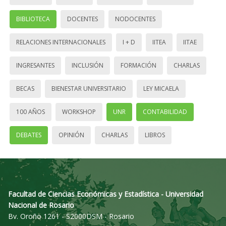
BIBLIOTECA
DOCENTES
NODOCENTES
RELACIONES INTERNACIONALES
I + D
IITEA
IITAE
INGRESANTES
INCLUSIÓN
FORMACIÓN
CHARLAS
BECAS
BIENESTAR UNIVERSITARIO
LEY MICAELA
100 AÑOS
WORKSHOP
UNR
CONTABILIDAD
DEBATES
OPINIÓN
CHARLAS
LIBROS
Facultad de Ciencias Económicas y Estadística - Universidad
Nacional de Rosario
Bv. Oroño 1261 - S2000DSM - Rosario