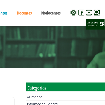
antes
Docentes
Nodocentes
ACCESOS
RAPIDOS
Categorías
Alumnado
Información General