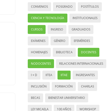
CONVENIOS
POSGRADO
POSTÍTULOS
CIENCIA Y TECNOLOGÍA
INSTITUCIONALES
CURSOS
INGRESO
GRADUADOS
EXÁMENES
GÉNERO
EFEMÉRIDES
HOMENAJES
BIBLIOTECA
DOCENTES
NODOCENTES
RELACIONES INTERNACIONALES
I + D
IITEA
IITAE
INGRESANTES
INCLUSIÓN
FORMACIÓN
CHARLAS
BECAS
BIENESTAR UNIVERSITARIO
LEY MICAELA
100 AÑOS
WORKSHOP