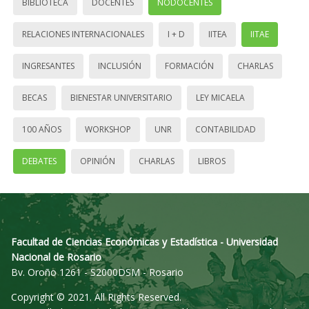
BIBLIOTECA
DOCENTES
NODOCENTES
RELACIONES INTERNACIONALES
I + D
IITEA
IITAE
INGRESANTES
INCLUSIÓN
FORMACIÓN
CHARLAS
BECAS
BIENESTAR UNIVERSITARIO
LEY MICAELA
100 AÑOS
WORKSHOP
UNR
CONTABILIDAD
DEBATES
OPINIÓN
CHARLAS
LIBROS
Facultad de Ciencias Económicas y Estadística - Universidad
Nacional de Rosario
Bv. Oroño 1261 - S2000DSM - Rosario
Copyright © 2021. All Rights Reserved.