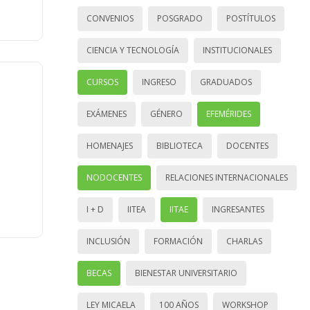
CONVENIOS
POSGRADO
POSTÍTULOS
CIENCIA Y TECNOLOGÍA
INSTITUCIONALES
CURSOS
INGRESO
GRADUADOS
EXÁMENES
GÉNERO
EFEMÉRIDES
HOMENAJES
BIBLIOTECA
DOCENTES
NODOCENTES
RELACIONES INTERNACIONALES
I + D
IITEA
IITAE
INGRESANTES
INCLUSIÓN
FORMACIÓN
CHARLAS
BECAS
BIENESTAR UNIVERSITARIO
LEY MICAELA
100 AÑOS
WORKSHOP