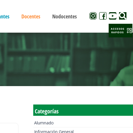
antes
Docentes
Nodocentes
ACCESOS
RAPIDOS
Categorías
Alumnado
Información General