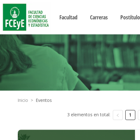
Facultad
Carreras
Postítulo
Inicio
>
Eventos
3 elementos en total:
1