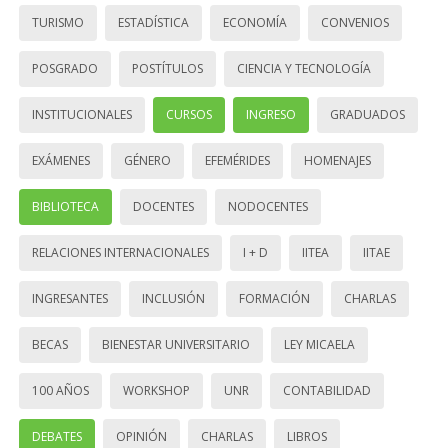
TURISMO
ESTADÍSTICA
ECONOMÍA
CONVENIOS
POSGRADO
POSTÍTULOS
CIENCIA Y TECNOLOGÍA
INSTITUCIONALES
CURSOS
INGRESO
GRADUADOS
EXÁMENES
GÉNERO
EFEMÉRIDES
HOMENAJES
BIBLIOTECA
DOCENTES
NODOCENTES
RELACIONES INTERNACIONALES
I + D
IITEA
IITAE
INGRESANTES
INCLUSIÓN
FORMACIÓN
CHARLAS
BECAS
BIENESTAR UNIVERSITARIO
LEY MICAELA
100 AÑOS
WORKSHOP
UNR
CONTABILIDAD
DEBATES
OPINIÓN
CHARLAS
LIBROS