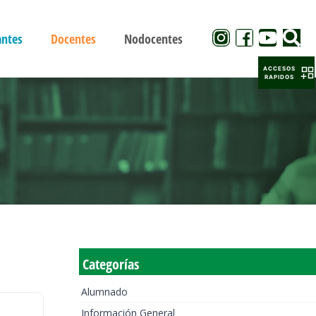
antes
Docentes
Nodocentes
ACCESOS
RAPIDOS
Categorías
Alumnado
Información General