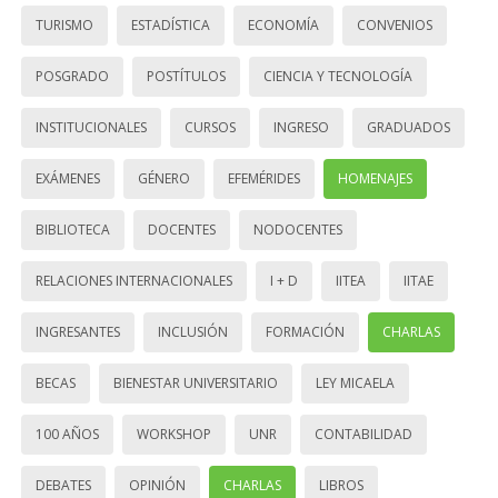
TURISMO
ESTADÍSTICA
ECONOMÍA
CONVENIOS
POSGRADO
POSTÍTULOS
CIENCIA Y TECNOLOGÍA
INSTITUCIONALES
CURSOS
INGRESO
GRADUADOS
EXÁMENES
GÉNERO
EFEMÉRIDES
HOMENAJES
BIBLIOTECA
DOCENTES
NODOCENTES
RELACIONES INTERNACIONALES
I + D
IITEA
IITAE
INGRESANTES
INCLUSIÓN
FORMACIÓN
CHARLAS
BECAS
BIENESTAR UNIVERSITARIO
LEY MICAELA
100 AÑOS
WORKSHOP
UNR
CONTABILIDAD
DEBATES
OPINIÓN
CHARLAS
LIBROS