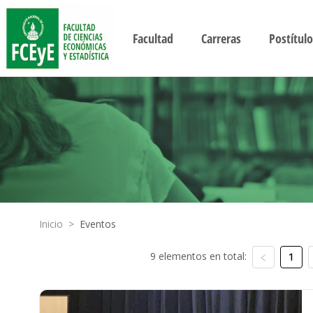
Facultad
Carreras
Postítulo
Inicio
>
Eventos
9 elementos en total:
1