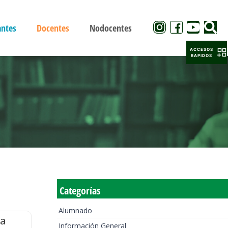
antes
Docentes
Nodocentes
ACCESOS
RAPIDOS
Categorías
Alumnado
la
Información General