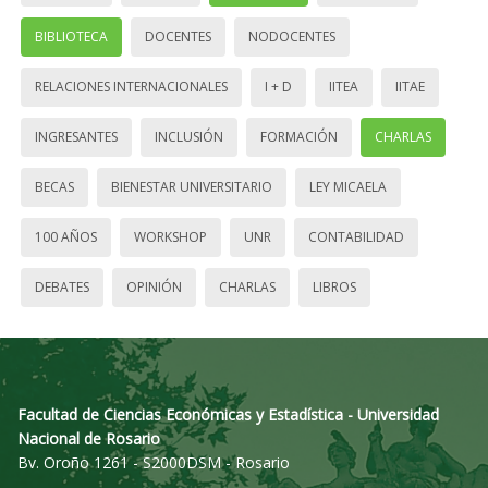
BIBLIOTECA
DOCENTES
NODOCENTES
RELACIONES INTERNACIONALES
I + D
IITEA
IITAE
INGRESANTES
INCLUSIÓN
FORMACIÓN
CHARLAS
BECAS
BIENESTAR UNIVERSITARIO
LEY MICAELA
100 AÑOS
WORKSHOP
UNR
CONTABILIDAD
DEBATES
OPINIÓN
CHARLAS
LIBROS
Facultad de Ciencias Económicas y Estadística - Universidad
Nacional de Rosario
Bv. Oroño 1261 - S2000DSM - Rosario