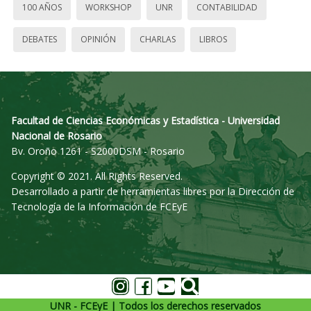
100 AÑOS
WORKSHOP
UNR
CONTABILIDAD
DEBATES
OPINIÓN
CHARLAS
LIBROS
Facultad de Ciencias Económicas y Estadística - Universidad
Nacional de Rosario
Bv. Oroño 1261 - S2000DSM - Rosario
Copyright © 2021. All Rights Reserved.
Desarrollado a partir de herramientas libres por la Dirección de
Tecnología de la Información de FCEyE
UNR - FCEyE | Todos los derechos reservados