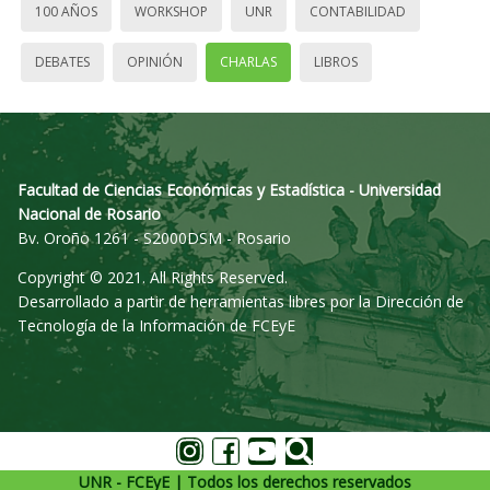
100 AÑOS
WORKSHOP
UNR
CONTABILIDAD
DEBATES
OPINIÓN
CHARLAS
LIBROS
Facultad de Ciencias Económicas y Estadística - Universidad
Nacional de Rosario
Bv. Oroño 1261 - S2000DSM - Rosario
Copyright © 2021. All Rights Reserved.
Desarrollado a partir de herramientas libres por la Dirección de
Tecnología de la Información de FCEyE
UNR - FCEyE | Todos los derechos reservados