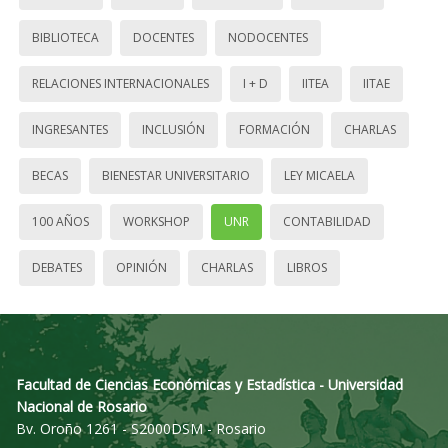
BIBLIOTECA
DOCENTES
NODOCENTES
RELACIONES INTERNACIONALES
I + D
IITEA
IITAE
INGRESANTES
INCLUSIÓN
FORMACIÓN
CHARLAS
BECAS
BIENESTAR UNIVERSITARIO
LEY MICAELA
100 AÑOS
WORKSHOP
UNR
CONTABILIDAD
DEBATES
OPINIÓN
CHARLAS
LIBROS
Facultad de Ciencias Económicas y Estadística - Universidad
Nacional de Rosario
Bv. Oroño 1261 - S2000DSM - Rosario