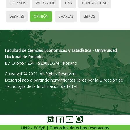
100 AÑOS
WORKSHOP
UNR
CONTABILIDAD
DEBATES
OPINIÓN
CHARLAS
LIBROS
Facultad de Ciencias Económicas y Estadística - Universidad
Nacional de Rosario
Bv. Oroño 1261 - S2000DSM - Rosario
Copyright © 2021. All Rights Reserved.
Desarrollado a partir de herramientas libres por la Dirección de
Tecnología de la Información de FCEyE
UNR - FCEyE | Todos los derechos reservados