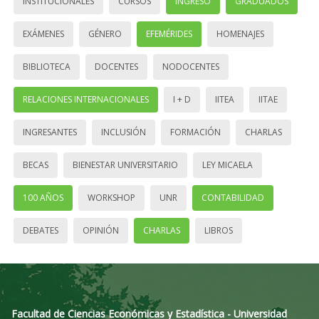
INSTITUCIONALES
CURSOS
INGRESO
GRADUADOS
EXÁMENES
GÉNERO
EFEMÉRIDES
HOMENAJES
BIBLIOTECA
DOCENTES
NODOCENTES
RELACIONES INTERNACIONALES
I + D
IITEA
IITAE
INGRESANTES
INCLUSIÓN
FORMACIÓN
CHARLAS
BECAS
BIENESTAR UNIVERSITARIO
LEY MICAELA
100 AÑOS
WORKSHOP
UNR
CONTABILIDAD
DEBATES
OPINIÓN
CHARLAS
LIBROS
Facultad de Ciencias Económicas y Estadística - Universidad