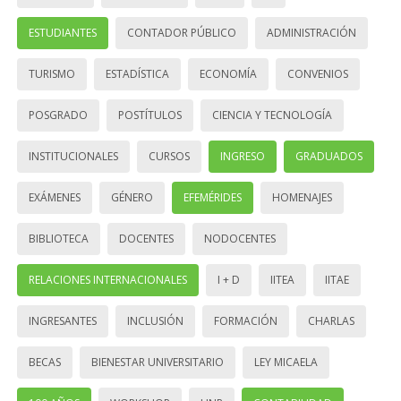
ESTUDIANTES
CONTADOR PÚBLICO
ADMINISTRACIÓN
TURISMO
ESTADÍSTICA
ECONOMÍA
CONVENIOS
POSGRADO
POSTÍTULOS
CIENCIA Y TECNOLOGÍA
INSTITUCIONALES
CURSOS
INGRESO
GRADUADOS
EXÁMENES
GÉNERO
EFEMÉRIDES
HOMENAJES
BIBLIOTECA
DOCENTES
NODOCENTES
RELACIONES INTERNACIONALES
I + D
IITEA
IITAE
INGRESANTES
INCLUSIÓN
FORMACIÓN
CHARLAS
BECAS
BIENESTAR UNIVERSITARIO
LEY MICAELA