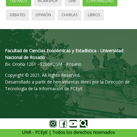
100 AÑOS
WORKSHOP
UNR
CONTABILIDAD
DEBATES
OPINIÓN
CHARLAS
LIBROS
Facultad de Ciencias Económicas y Estadística - Universidad
Nacional de Rosario
Bv. Oroño 1261 - S2000DSM - Rosario
Copyright © 2021. All Rights Reserved.
Desarrollado a partir de herramientas libres por la Dirección de
Tecnología de la Información de FCEyE
UNR - FCEyE | Todos los derechos reservados