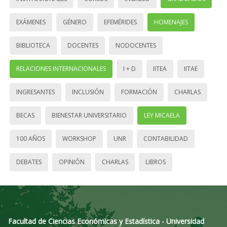
EXÁMENES
GÉNERO
EFEMÉRIDES
HOMENAJES
BIBLIOTECA
DOCENTES
NODOCENTES
RELACIONES INTERNACIONALES
I + D
IITEA
IITAE
INGRESANTES
INCLUSIÓN
FORMACIÓN
CHARLAS
BECAS
BIENESTAR UNIVERSITARIO
LEY MICAELA
100 AÑOS
WORKSHOP
UNR
CONTABILIDAD
DEBATES
OPINIÓN
CHARLAS
LIBROS
Facultad de Ciencias Económicas y Estadística - Universidad