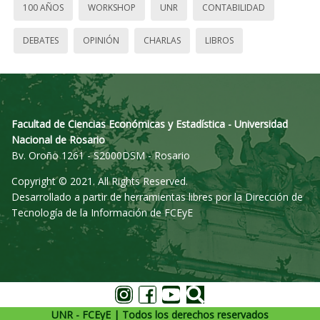
100 AÑOS
WORKSHOP
UNR
CONTABILIDAD
DEBATES
OPINIÓN
CHARLAS
LIBROS
Facultad de Ciencias Económicas y Estadística - Universidad
Nacional de Rosario
Bv. Oroño 1261 - S2000DSM - Rosario
Copyright © 2021. All Rights Reserved.
Desarrollado a partir de herramientas libres por la Dirección de
Tecnología de la Información de FCEyE
UNR - FCEyE | Todos los derechos reservados