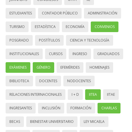
ESTUDIANTES
CONTADOR PÚBLICO
ADMINISTRACIÓN
TURISMO
ESTADÍSTICA
ECONOMÍA
CONVENIOS
POSGRADO
POSTÍTULOS
CIENCIA Y TECNOLOGÍA
INSTITUCIONALES
CURSOS
INGRESO
GRADUADOS
EXÁMENES
GÉNERO
EFEMÉRIDES
HOMENAJES
BIBLIOTECA
DOCENTES
NODOCENTES
RELACIONES INTERNACIONALES
I + D
IITEA
IITAE
INGRESANTES
INCLUSIÓN
FORMACIÓN
CHARLAS
BECAS
BIENESTAR UNIVERSITARIO
LEY MICAELA