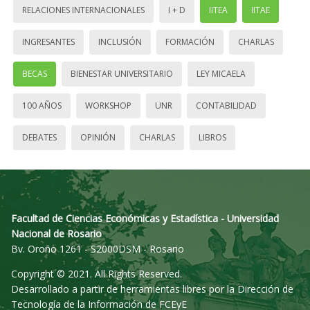
RELACIONES INTERNACIONALES
I + D
IITEA
IITAE
INGRESANTES
INCLUSIÓN
FORMACIÓN
CHARLAS
BECAS
BIENESTAR UNIVERSITARIO
LEY MICAELA
100 AÑOS
WORKSHOP
UNR
CONTABILIDAD
DEBATES
OPINIÓN
CHARLAS
LIBROS
Facultad de Ciencias Económicas y Estadística - Universidad
Nacional de Rosario
Bv. Oroño 1261 - S2000DSM - Rosario
Copyright © 2021. All Rights Reserved.
Desarrollado a partir de herramientas libres por la Dirección de
Tecnología de la Información de FCEyE