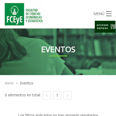
MENÚ
ACCESOS
RAPIDOS
EVENTOS
Inicio
>
Eventos
0 elementos en total:
1
Los filtros aplicados no han arrojado resultados