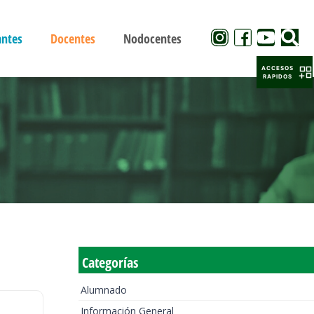
antes
Docentes
Nodocentes
ACCESOS
RAPIDOS
Categorías
Alumnado
Información General