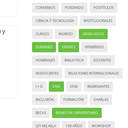
CONVENIOS
POSGRADO
POSTÍTULOS
CIENCIA Y TECNOLOGÍA
INSTITUCIONALES
 y
CURSOS
INGRESO
GRADUADOS
EXÁMENES
GÉNERO
EFEMÉRIDES
HOMENAJES
BIBLIOTECA
DOCENTES
NODOCENTES
RELACIONES INTERNACIONALES
I + D
IITEA
IITAE
INGRESANTES
INCLUSIÓN
FORMACIÓN
CHARLAS
BECAS
BIENESTAR UNIVERSITARIO
LEY MICAELA
100 AÑOS
WORKSHOP