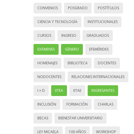
CONVENIOS
POSGRADO
POSTÍTULOS
CIENCIA Y TECNOLOGÍA
INSTITUCIONALES
CURSOS
INGRESO
GRADUADOS
EXÁMENES
GÉNERO
EFEMÉRIDES
HOMENAJES
BIBLIOTECA
DOCENTES
NODOCENTES
RELACIONES INTERNACIONALES
I + D
IITEA
IITAE
INGRESANTES
INCLUSIÓN
FORMACIÓN
CHARLAS
BECAS
BIENESTAR UNIVERSITARIO
LEY MICAELA
100 AÑOS
WORKSHOP