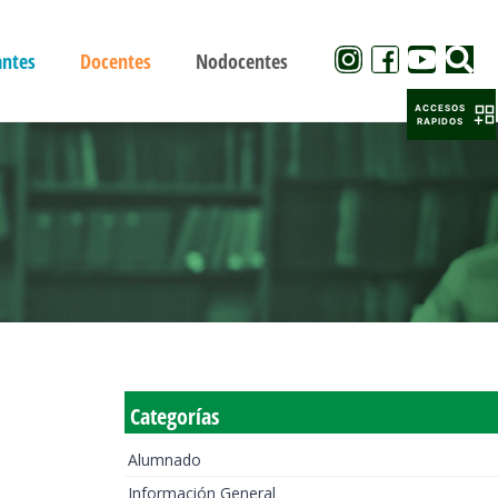
antes
Docentes
Nodocentes
ACCESOS
RAPIDOS
Categorías
Alumnado
Información General