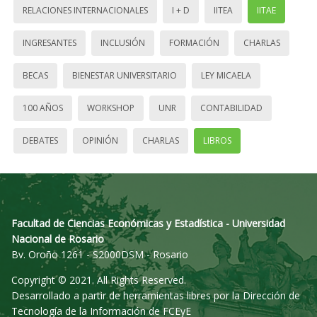
RELACIONES INTERNACIONALES
I + D
IITEA
IITAE
INGRESANTES
INCLUSIÓN
FORMACIÓN
CHARLAS
BECAS
BIENESTAR UNIVERSITARIO
LEY MICAELA
100 AÑOS
WORKSHOP
UNR
CONTABILIDAD
DEBATES
OPINIÓN
CHARLAS
LIBROS
Facultad de Ciencias Económicas y Estadística - Universidad
Nacional de Rosario
Bv. Oroño 1261 - S2000DSM - Rosario
Copyright © 2021. All Rights Reserved.
Desarrollado a partir de herramientas libres por la Dirección de
Tecnología de la Información de FCEyE