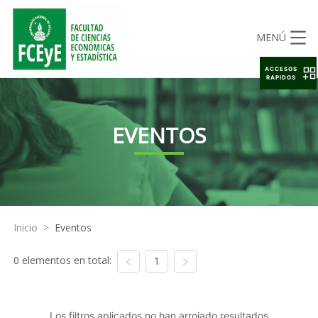
MENÚ
ACCESOS
RAPIDOS
EVENTOS
Inicio
>
Eventos
0 elementos en total:
1
Los filtros aplicados no han arrojado resultados