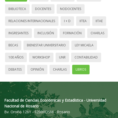
BIBLIOTECA
DOCENTES
NODOCENTES
RELACIONES INTERNACIONALES
I + D
IITEA
IITAE
INGRESANTES
INCLUSIÓN
FORMACIÓN
CHARLAS
BECAS
BIENESTAR UNIVERSITARIO
LEY MICAELA
100 AÑOS
WORKSHOP
UNR
CONTABILIDAD
DEBATES
OPINIÓN
CHARLAS
LIBROS
Facultad de Ciencias Económicas y Estadística - Universidad
Nacional de Rosario
Bv. Oroño 1261 - S2000DSM - Rosario