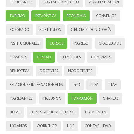
ESTUDIANTES
CONTADOR PÚBLICO
ADMINISTRACIÓN
TURISMO
ESTADÍSTICA
ECONOMÍA
CONVENIOS
POSGRADO
POSTÍTULOS
CIENCIA Y TECNOLOGÍA
INSTITUCIONALES
CURSOS
INGRESO
GRADUADOS
EXÁMENES
GÉNERO
EFEMÉRIDES
HOMENAJES
BIBLIOTECA
DOCENTES
NODOCENTES
RELACIONES INTERNACIONALES
I + D
IITEA
IITAE
INGRESANTES
INCLUSIÓN
FORMACIÓN
CHARLAS
BECAS
BIENESTAR UNIVERSITARIO
LEY MICAELA
100 AÑOS
WORKSHOP
UNR
CONTABILIDAD