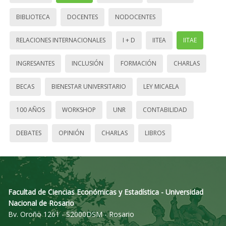
BIBLIOTECA
DOCENTES
NODOCENTES
RELACIONES INTERNACIONALES
I + D
IITEA
IITAE
INGRESANTES
INCLUSIÓN
FORMACIÓN
CHARLAS
BECAS
BIENESTAR UNIVERSITARIO
LEY MICAELA
100 AÑOS
WORKSHOP
UNR
CONTABILIDAD
DEBATES
OPINIÓN
CHARLAS
LIBROS
Facultad de Ciencias Económicas y Estadística - Universidad
Nacional de Rosario
Bv. Oroño 1261 - S2000DSM - Rosario