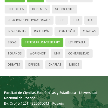
BIBLIOTECA
DOCENTES
NODOCENTES
RELACIONES INTERNACIONALES
I + D
IITEA
IITAE
INGRESANTES
INCLUSIÓN
FORMACIÓN
CHARLAS
BECAS
BIENESTAR UNIVERSITARIO
LEY MICAELA
100 AÑOS
WORKSHOP
UNR
CONTABILIDAD
DEBATES
OPINIÓN
CHARLAS
LIBROS
Facultad de Ciencias Económicas y Estadística - Universidad
Nacional de Rosario
Bv. Oroño 1261 - S2000DSM - Rosario