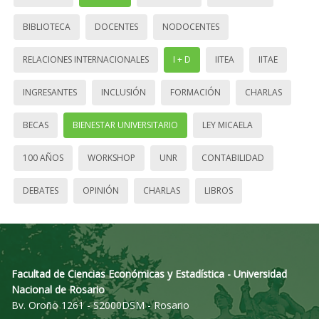
BIBLIOTECA
DOCENTES
NODOCENTES
RELACIONES INTERNACIONALES
I + D
IITEA
IITAE
INGRESANTES
INCLUSIÓN
FORMACIÓN
CHARLAS
BECAS
BIENESTAR UNIVERSITARIO
LEY MICAELA
100 AÑOS
WORKSHOP
UNR
CONTABILIDAD
DEBATES
OPINIÓN
CHARLAS
LIBROS
Facultad de Ciencias Económicas y Estadística - Universidad
Nacional de Rosario
Bv. Oroño 1261 - S2000DSM - Rosario