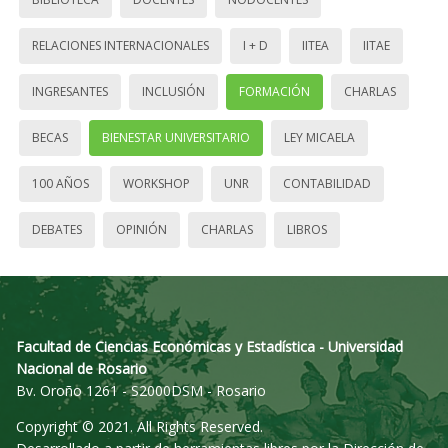
RELACIONES INTERNACIONALES
I + D
IITEA
IITAE
INGRESANTES
INCLUSIÓN
FORMACIÓN
CHARLAS
BECAS
BIENESTAR UNIVERSITARIO
LEY MICAELA
100 AÑOS
WORKSHOP
UNR
CONTABILIDAD
DEBATES
OPINIÓN
CHARLAS
LIBROS
Facultad de Ciencias Económicas y Estadística - Universidad
Nacional de Rosario
Bv. Oroño 1261 - S2000DSM - Rosario
Copyright © 2021. All Rights Reserved.