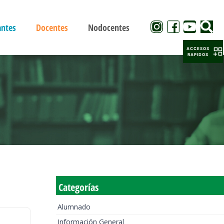
antes
Docentes
Nodocentes
ACCESOS
RAPIDOS
Categorías
Alumnado
Información General