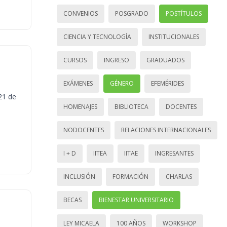
CONVENIOS
POSGRADO
POSTÍTULOS
CIENCIA Y TECNOLOGÍA
INSTITUCIONALES
CURSOS
INGRESO
GRADUADOS
EXÁMENES
GÉNERO
EFEMÉRIDES
21 de
HOMENAJES
BIBLIOTECA
DOCENTES
NODOCENTES
RELACIONES INTERNACIONALES
I + D
IITEA
IITAE
INGRESANTES
INCLUSIÓN
FORMACIÓN
CHARLAS
BECAS
BIENESTAR UNIVERSITARIO
LEY MICAELA
100 AÑOS
WORKSHOP