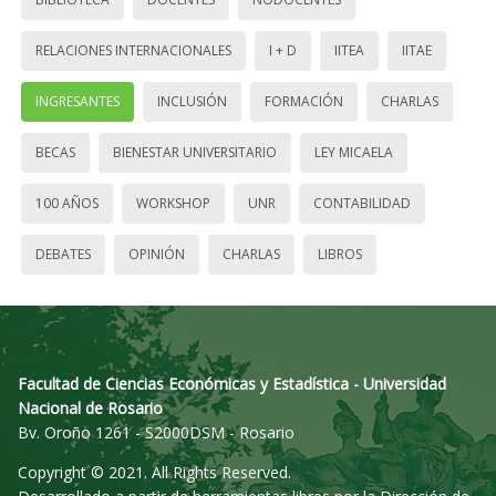
RELACIONES INTERNACIONALES
I + D
IITEA
IITAE
INGRESANTES
INCLUSIÓN
FORMACIÓN
CHARLAS
BECAS
BIENESTAR UNIVERSITARIO
LEY MICAELA
100 AÑOS
WORKSHOP
UNR
CONTABILIDAD
DEBATES
OPINIÓN
CHARLAS
LIBROS
Facultad de Ciencias Económicas y Estadística - Universidad
Nacional de Rosario
Bv. Oroño 1261 - S2000DSM - Rosario
Copyright © 2021. All Rights Reserved.