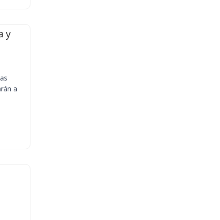
a y
ias
arán a