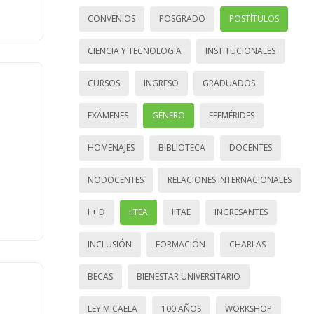
CONVENIOS
POSGRADO
POSTÍTULOS
CIENCIA Y TECNOLOGÍA
INSTITUCIONALES
CURSOS
INGRESO
GRADUADOS
EXÁMENES
GÉNERO
EFEMÉRIDES
HOMENAJES
BIBLIOTECA
DOCENTES
NODOCENTES
RELACIONES INTERNACIONALES
I + D
IITEA
IITAE
INGRESANTES
INCLUSIÓN
FORMACIÓN
CHARLAS
BECAS
BIENESTAR UNIVERSITARIO
LEY MICAELA
100 AÑOS
WORKSHOP