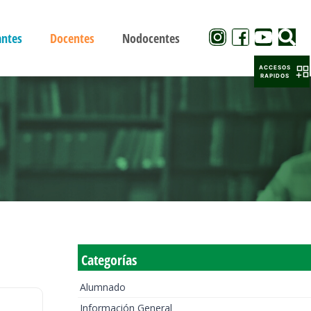
antes
Docentes
Nodocentes
ACCESOS
RAPIDOS
Categorías
Alumnado
Información General