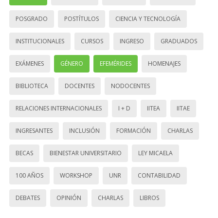
POSGRADO
POSTÍTULOS
CIENCIA Y TECNOLOGÍA
INSTITUCIONALES
CURSOS
INGRESO
GRADUADOS
EXÁMENES
GÉNERO
EFEMÉRIDES
HOMENAJES
BIBLIOTECA
DOCENTES
NODOCENTES
RELACIONES INTERNACIONALES
I + D
IITEA
IITAE
INGRESANTES
INCLUSIÓN
FORMACIÓN
CHARLAS
BECAS
BIENESTAR UNIVERSITARIO
LEY MICAELA
100 AÑOS
WORKSHOP
UNR
CONTABILIDAD
DEBATES
OPINIÓN
CHARLAS
LIBROS