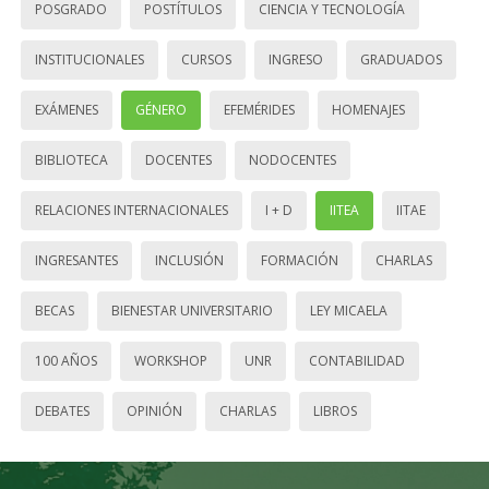
POSGRADO
POSTÍTULOS
CIENCIA Y TECNOLOGÍA
INSTITUCIONALES
CURSOS
INGRESO
GRADUADOS
EXÁMENES
GÉNERO
EFEMÉRIDES
HOMENAJES
BIBLIOTECA
DOCENTES
NODOCENTES
RELACIONES INTERNACIONALES
I + D
IITEA
IITAE
INGRESANTES
INCLUSIÓN
FORMACIÓN
CHARLAS
BECAS
BIENESTAR UNIVERSITARIO
LEY MICAELA
100 AÑOS
WORKSHOP
UNR
CONTABILIDAD
DEBATES
OPINIÓN
CHARLAS
LIBROS