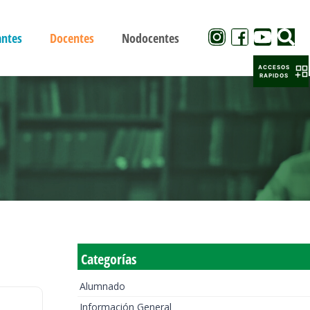
antes
Docentes
Nodocentes
ACCESOS
RAPIDOS
Categorías
Alumnado
Información General