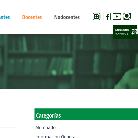
antes
Docentes
Nodocentes
ACCESOS
RAPIDOS
Categorías
Alumnado
Información General