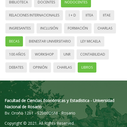
BIBLIOTECA
DOCENTES
NODOCENTES
RELACIONES INTERNACIONALES
I + D
IITEA
IITAE
INGRESANTES
INCLUSIÓN
FORMACIÓN
CHARLAS
BECAS
BIENESTAR UNIVERSITARIO
LEY MICAELA
100 AÑOS
WORKSHOP
UNR
CONTABILIDAD
DEBATES
OPINIÓN
CHARLAS
LIBROS
Facultad de Ciencias Económicas y Estadística - Universidad
Nacional de Rosario
Bv. Oroño 1261 - S2000DSM - Rosario
Copyright © 2021. All Rights Reserved.