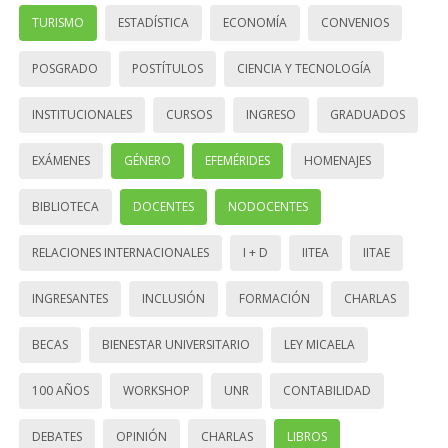
TURISMO
ESTADÍSTICA
ECONOMÍA
CONVENIOS
POSGRADO
POSTÍTULOS
CIENCIA Y TECNOLOGÍA
INSTITUCIONALES
CURSOS
INGRESO
GRADUADOS
EXÁMENES
GÉNERO
EFEMÉRIDES
HOMENAJES
BIBLIOTECA
DOCENTES
NODOCENTES
RELACIONES INTERNACIONALES
I + D
IITEA
IITAE
INGRESANTES
INCLUSIÓN
FORMACIÓN
CHARLAS
BECAS
BIENESTAR UNIVERSITARIO
LEY MICAELA
100 AÑOS
WORKSHOP
UNR
CONTABILIDAD
DEBATES
OPINIÓN
CHARLAS
LIBROS