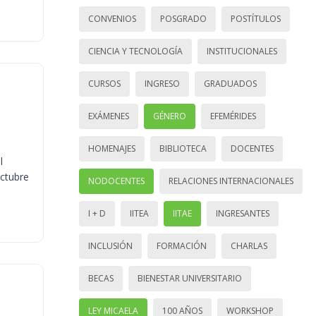
CONVENIOS
POSGRADO
POSTÍTULOS
CIENCIA Y TECNOLOGÍA
INSTITUCIONALES
CURSOS
INGRESO
GRADUADOS
EXÁMENES
GÉNERO
EFEMÉRIDES
HOMENAJES
BIBLIOTECA
DOCENTES
l
octubre
NODOCENTES
RELACIONES INTERNACIONALES
I + D
IITEA
IITAE
INGRESANTES
INCLUSIÓN
FORMACIÓN
CHARLAS
BECAS
BIENESTAR UNIVERSITARIO
LEY MICAELA
100 AÑOS
WORKSHOP