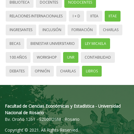
BIBLIOTECA
DOCENTES
NODOCENTES
RELACIONES INTERNACIONALES
I + D
IITEA
IITAE
INGRESANTES
INCLUSIÓN
FORMACIÓN
CHARLAS
BECAS
BIENESTAR UNIVERSITARIO
LEY MICAELA
100 AÑOS
WORKSHOP
UNR
CONTABILIDAD
DEBATES
OPINIÓN
CHARLAS
LIBROS
Facultad de Ciencias Económicas y Estadística - Universidad
Nacional de Rosario
Bv. Oroño 1261 - S2000DSM - Rosario
Copyright © 2021. All Rights Reserved.