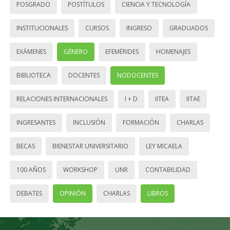
POSGRADO
POSTÍTULOS
CIENCIA Y TECNOLOGÍA
INSTITUCIONALES
CURSOS
INGRESO
GRADUADOS
EXÁMENES
GÉNERO
EFEMÉRIDES
HOMENAJES
BIBLIOTECA
DOCENTES
NODOCENTES
RELACIONES INTERNACIONALES
I + D
IITEA
IITAE
INGRESANTES
INCLUSIÓN
FORMACIÓN
CHARLAS
BECAS
BIENESTAR UNIVERSITARIO
LEY MICAELA
100 AÑOS
WORKSHOP
UNR
CONTABILIDAD
DEBATES
OPINIÓN
CHARLAS
LIBROS