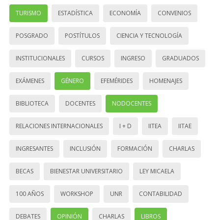
TURISMO
ESTADÍSTICA
ECONOMÍA
CONVENIOS
POSGRADO
POSTÍTULOS
CIENCIA Y TECNOLOGÍA
INSTITUCIONALES
CURSOS
INGRESO
GRADUADOS
EXÁMENES
GÉNERO
EFEMÉRIDES
HOMENAJES
BIBLIOTECA
DOCENTES
NODOCENTES
RELACIONES INTERNACIONALES
I + D
IITEA
IITAE
INGRESANTES
INCLUSIÓN
FORMACIÓN
CHARLAS
BECAS
BIENESTAR UNIVERSITARIO
LEY MICAELA
100 AÑOS
WORKSHOP
UNR
CONTABILIDAD
DEBATES
OPINIÓN
CHARLAS
LIBROS