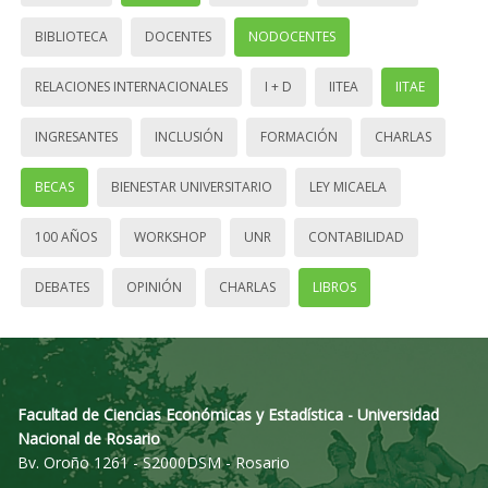
BIBLIOTECA
DOCENTES
NODOCENTES
RELACIONES INTERNACIONALES
I + D
IITEA
IITAE
INGRESANTES
INCLUSIÓN
FORMACIÓN
CHARLAS
BECAS
BIENESTAR UNIVERSITARIO
LEY MICAELA
100 AÑOS
WORKSHOP
UNR
CONTABILIDAD
DEBATES
OPINIÓN
CHARLAS
LIBROS
Facultad de Ciencias Económicas y Estadística - Universidad
Nacional de Rosario
Bv. Oroño 1261 - S2000DSM - Rosario