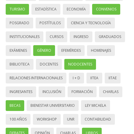
TURISMO
ESTADÍSTICA
ECONOMÍA
CONVENIOS
POSGRADO
POSTÍTULOS
CIENCIA Y TECNOLOGÍA
INSTITUCIONALES
CURSOS
INGRESO
GRADUADOS
EXÁMENES
GÉNERO
EFEMÉRIDES
HOMENAJES
BIBLIOTECA
DOCENTES
NODOCENTES
RELACIONES INTERNACIONALES
I + D
IITEA
IITAE
INGRESANTES
INCLUSIÓN
FORMACIÓN
CHARLAS
BECAS
BIENESTAR UNIVERSITARIO
LEY MICAELA
100 AÑOS
WORKSHOP
UNR
CONTABILIDAD
DEBATES
OPINIÓN
CHARLAS
LIBROS