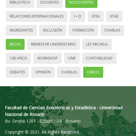
BIBLIOTECA
DOCENTES
NODOCENTES
RELACIONES INTERNACIONALES
I + D
IITEA
IITAE
INGRESANTES
INCLUSIÓN
FORMACIÓN
CHARLAS
BECAS
BIENESTAR UNIVERSITARIO
LEY MICAELA
100 AÑOS
WORKSHOP
UNR
CONTABILIDAD
DEBATES
OPINIÓN
CHARLAS
LIBROS
Facultad de Ciencias Económicas y Estadística - Universidad
Nacional de Rosario
Bv. Oroño 1261 - S2000DSM - Rosario
Copyright © 2021. All Rights Reserved.