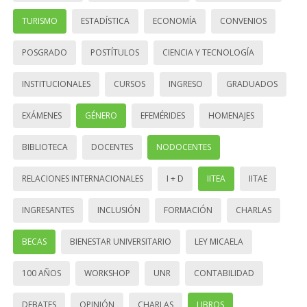
TURISMO
ESTADÍSTICA
ECONOMÍA
CONVENIOS
POSGRADO
POSTÍTULOS
CIENCIA Y TECNOLOGÍA
INSTITUCIONALES
CURSOS
INGRESO
GRADUADOS
EXÁMENES
GÉNERO
EFEMÉRIDES
HOMENAJES
BIBLIOTECA
DOCENTES
NODOCENTES
RELACIONES INTERNACIONALES
I + D
IITEA
IITAE
INGRESANTES
INCLUSIÓN
FORMACIÓN
CHARLAS
BECAS
BIENESTAR UNIVERSITARIO
LEY MICAELA
100 AÑOS
WORKSHOP
UNR
CONTABILIDAD
DEBATES
OPINIÓN
CHARLAS
LIBROS