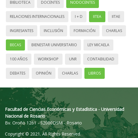
BIBLIOTECA
DOCENTES
NODOCENTES
RELACIONES INTERNACIONALES
I + D
IITEA
IITAE
INGRESANTES
INCLUSIÓN
FORMACIÓN
CHARLAS
BECAS
BIENESTAR UNIVERSITARIO
LEY MICAELA
100 AÑOS
WORKSHOP
UNR
CONTABILIDAD
DEBATES
OPINIÓN
CHARLAS
LIBROS
Facultad de Ciencias Económicas y Estadística - Universidad
Nacional de Rosario
Bv. Oroño 1261 - S2000DSM - Rosario
Copyright © 2021. All Rights Reserved.